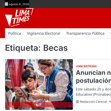
Skip
agosto 6, 2026
to
content
Política
Vigilancia Electoral
Transparencia Pública
Etiqueta:
Becas
LIMA NOTICIAS
Anuncian nu
postulación
Este sábado 20 y do
Educativo (Pronabec
s
Redacción Central