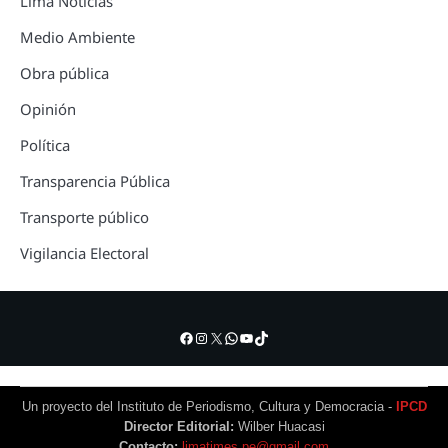
Lima Noticias
Medio Ambiente
Obra pública
Opinión
Política
Transparencia Pública
Transporte público
Vigilancia Electoral
Facebook
Instagram
X
WhatsApp
YouTube
TikTok
Un proyecto del Instituto de Periodismo, Cultura y Democracia -
IPCD
Director Editorial:
Wilber Huacasi
Contacto:
limatimes.pe@gmail.com