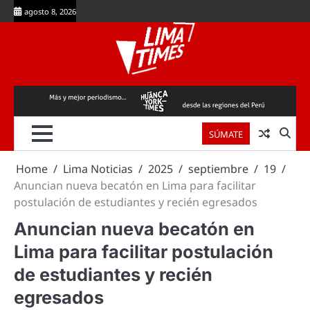
Skip
agosto 8, 2026
to
content
SÚMATE
Home
Lima Noticias
2025
septiembre
19
Anuncian nueva becatón en Lima para facilitar
postulación de estudiantes y recién egresados
Anuncian nueva becatón en
Lima para facilitar postulación
de estudiantes y recién
egresados