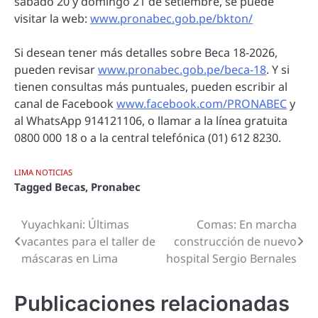
sábado 20 y domingo 21 de setiembre, se puede
visitar la web:
www.pronabec.gob.pe/bkton/
Si desean tener más detalles sobre Beca 18-2026,
pueden revisar
www.pronabec.gob.pe/beca-18
. Y si
tienen consultas más puntuales, pueden escribir al
canal de Facebook
www.facebook.com/PRONABEC
y
al WhatsApp 914121106, o llamar a la línea gratuita
0800 000 18 o a la central telefónica (01) 612 8230.
LIMA NOTICIAS
Tagged
Becas
,
Pronabec
Yuyachkani: Últimas
Comas: En marcha
Navegación
vacantes para el taller de
construcción de nuevo
de
máscaras en Lima
hospital Sergio Bernales
entradas
Publicaciones relacionadas