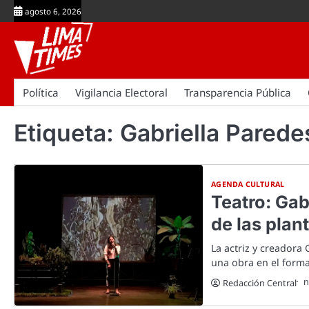
Skip
agosto 6, 2026
to
content
Política
Vigilancia Electoral
Transparencia Pública
Etiqueta:
Gabriella Parede
AGENDA CULTURAL
Teatro: Gab
de las plan
La actriz y creadora
una obra en el form
n
Redacción Central