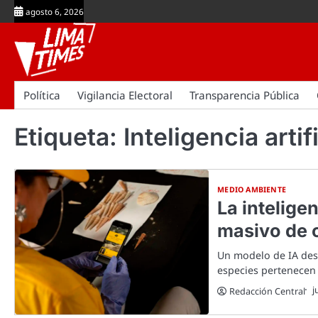
Skip
agosto 6, 2026
to
content
Política
Vigilancia Electoral
Transparencia Pública
Etiqueta:
Inteligencia artif
MEDIO AMBIENTE
La inteligen
masivo de 
Un modelo de IA desar
especies pertenecen a
j
Redacción Central