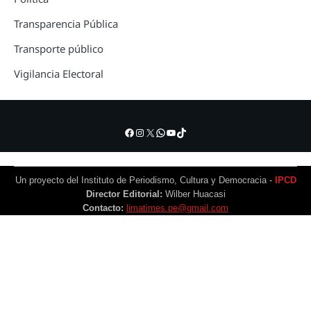
Transparencia Pública
Transporte público
Vigilancia Electoral
Facebook
Instagram
X
WhatsApp
YouTube
TikTok
Un proyecto del Instituto de Periodismo, Cultura y Democracia -
IPCD
Director Editorial:
Wilber Huacasi
Contacto:
limatimes.pe@gmail.com