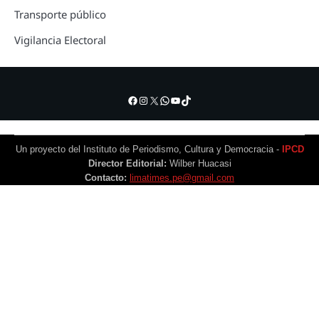
Transporte público
Vigilancia Electoral
Facebook
Instagram
X
WhatsApp
YouTube
TikTok
Un proyecto del Instituto de Periodismo, Cultura y Democracia -
IPCD
Director Editorial:
Wilber Huacasi
Contacto:
limatimes.pe@gmail.com