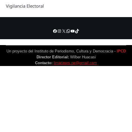
Vigilancia Electoral
Facebook
Instagram
X
WhatsApp
YouTube
TikTok
Un proyecto del Instituto de Periodismo, Cultura y Democracia -
IPCD
Director Editorial:
Wilber Huacasi
Contacto:
limatimes.pe@gmail.com