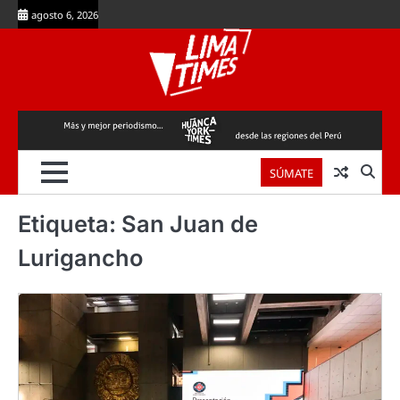
Skip
agosto 6, 2026
to
content
SÚMATE
Etiqueta:
San Juan de
Lurigancho