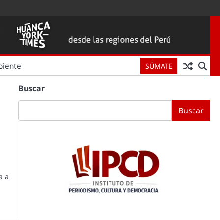
biente
SÚMATE
Buscar
Buscar
a a