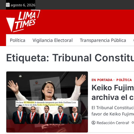
Skip
agosto 6, 2026
to
content
Política
Vigilancia Electoral
Transparencia Pública
Etiqueta:
Tribunal Constit
EN PORTADA
POLÍTICA
Keiko Fujim
archiva el 
El Tribunal Constitu
favor de Keiko Fujim
o
Redacción Central