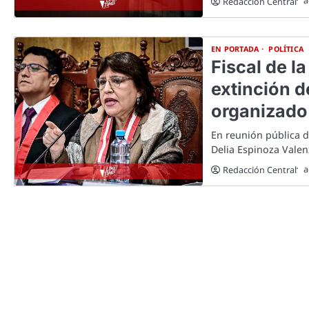
a
Redacción Central
EN PORTADA
POLÍTICA
Fiscal de l
extinción d
organizado
En reunión pública de
Delia Espinoza Vale
a
Redacción Central