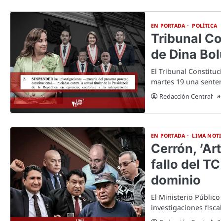
EN PORTADA
POLÍTICA
Tribunal Co
de Dina Bol
El Tribunal Constitu
martes 19 una sente
a
Redacción Central
EN PORTADA
LIMA NOTI
Cerrón, ‘Ar
fallo del T
dominio
El Ministerio Público
investigaciones fisca