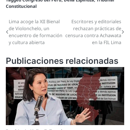
Constitucional
Lima acoge la XII Bienal
Escritores y editoriales
Navegación
de Violonchelo, un
rechazan prácticas de
de
encuentro de formación
censura contra Achawata
y cultura abierta
en la FIL Lima
entradas
Publicaciones relacionadas