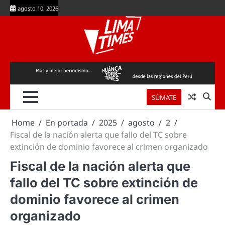
Skip
agosto 10, 2026
to
content
SÚMATE
Home
En portada
2025
agosto
2
Fiscal de la nación alerta que fallo del TC sobre
extinción de dominio favorece al crimen organizado
Fiscal de la nación alerta que
fallo del TC sobre extinción de
dominio favorece al crimen
organizado