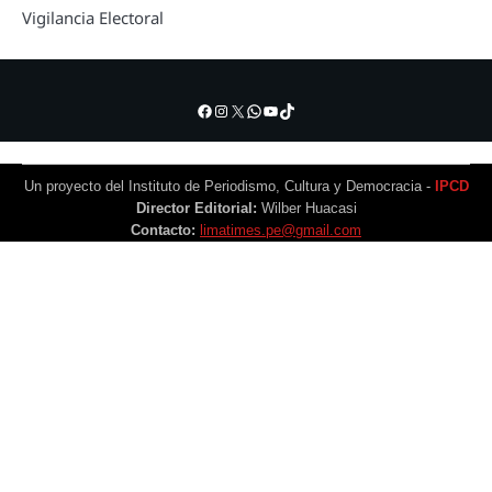
Vigilancia Electoral
Facebook
Instagram
X
WhatsApp
YouTube
TikTok
Un proyecto del Instituto de Periodismo, Cultura y Democracia -
IPCD
Director Editorial:
Wilber Huacasi
Contacto:
limatimes.pe@gmail.com