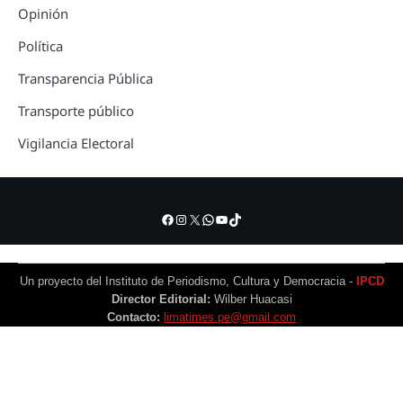
Opinión
Política
Transparencia Pública
Transporte público
Vigilancia Electoral
Facebook
Instagram
X
WhatsApp
YouTube
TikTok
Un proyecto del Instituto de Periodismo, Cultura y Democracia -
IPCD
Director Editorial:
Wilber Huacasi
Contacto:
limatimes.pe@gmail.com