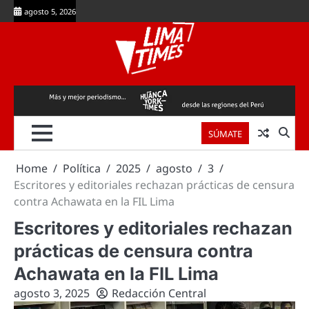
Skip
agosto 5, 2026
to
content
SÚMATE
Home
Política
2025
agosto
3
Escritores y editoriales rechazan prácticas de censura
contra Achawata en la FIL Lima
Escritores y editoriales rechazan
prácticas de censura contra
Achawata en la FIL Lima
agosto 3, 2025
Redacción Central