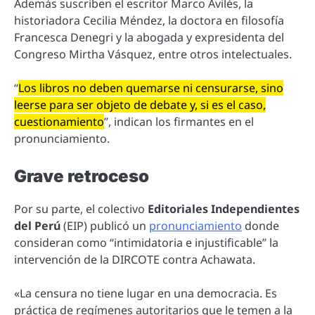
Además suscriben el escritor Marco Avilés, la
historiadora Cecilia Méndez, la doctora en filosofía
Francesca Denegri y la abogada y expresidenta del
Congreso Mirtha Vásquez, entre otros intelectuales.
“
Los libros no deben quemarse ni censurarse, sino
leerse para ser objeto de debate y, si es el caso,
cuestionamiento
”, indican los firmantes en el
pronunciamiento.
Grave retroceso
Por su parte, el colectivo
Editoriales Independientes
del Perú
(EIP) publicó un
pronunciamiento
donde
consideran como “intimidatoria e injustificable” la
intervención de la DIRCOTE contra Achawata.
«La censura no tiene lugar en una democracia. Es
práctica de regímenes autoritarios que le temen a la