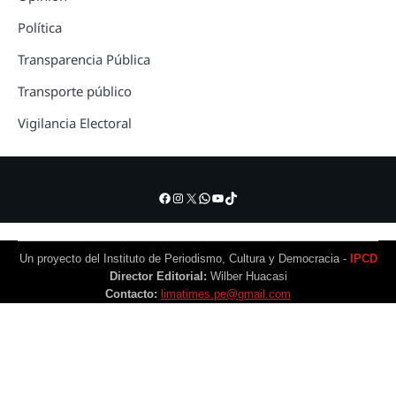
Política
Transparencia Pública
Transporte público
Vigilancia Electoral
Facebook
Instagram
X
WhatsApp
YouTube
TikTok
Un proyecto del Instituto de Periodismo, Cultura y Democracia -
IPCD
Director Editorial:
Wilber Huacasi
Contacto:
limatimes.pe@gmail.com