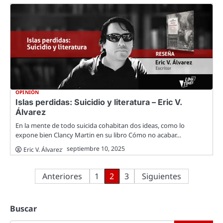
OPINIÓN
Islas perdidas: Suicidio y literatura – Eric V.
Álvarez
En la mente de todo suicida cohabitan dos ideas, como lo
expone bien Clancy Martin en su libro Cómo no acabar…
septiembre 10, 2025
Eric V. Álvarez
Paginación
Anteriores
1
2
3
Siguientes
de
Buscar
entradas