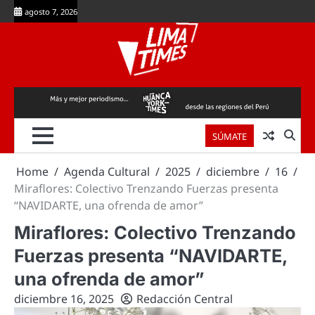
Skip
agosto 7, 2026
to
content
SÚMATE
Home
Agenda Cultural
2025
diciembre
16
Miraflores: Colectivo Trenzando Fuerzas presenta
“NAVIDARTE, una ofrenda de amor”
Miraflores: Colectivo Trenzando
Fuerzas presenta “NAVIDARTE,
una ofrenda de amor”
diciembre 16, 2025
Redacción Central