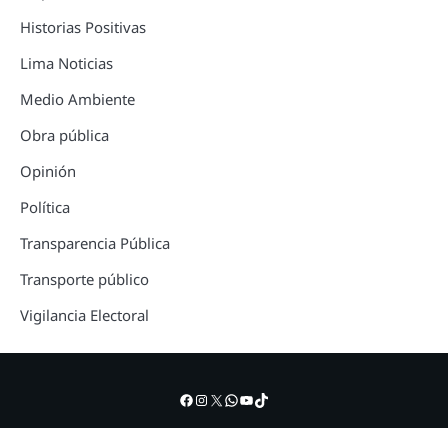
Historias Positivas
Lima Noticias
Medio Ambiente
Obra pública
Opinión
Política
Transparencia Pública
Transporte público
Vigilancia Electoral
Facebook
Instagram
X
WhatsApp
YouTube
TikTok