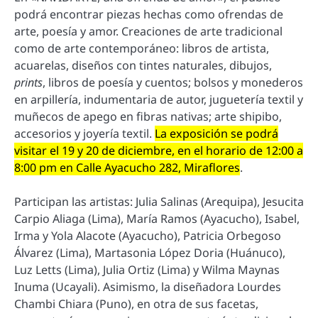
podrá encontrar piezas hechas como ofrendas de
arte, poesía y amor. Creaciones de arte tradicional
como de arte contemporáneo: libros de artista,
acuarelas, diseños con tintes naturales, dibujos,
prints
, libros de poesía y cuentos; bolsos y monederos
en arpillería, indumentaria de autor, juguetería textil y
muñecos de apego en fibras nativas; arte shipibo,
accesorios y joyería textil.
La exposición se podrá
visitar el 19 y 20 de diciembre, en el horario de 12:00 a
8:00 pm en Calle Ayacucho 282, Miraflores
.
Participan las artistas: Julia Salinas (Arequipa), Jesucita
Carpio Aliaga (Lima), María Ramos (Ayacucho), Isabel,
Irma y Yola Alacote (Ayacucho), Patricia Orbegoso
Álvarez (Lima), Martasonia López Doria (Huánuco),
Luz Letts (Lima), Julia Ortiz (Lima) y Wilma Maynas
Inuma (Ucayali). Asimismo, la diseñadora Lourdes
Chambi Chiara (Puno), en otra de sus facetas,