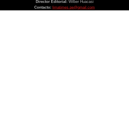
Director Editorial:
Wilber Huacasi
Contacto:
limatimes.pe@gmail.com