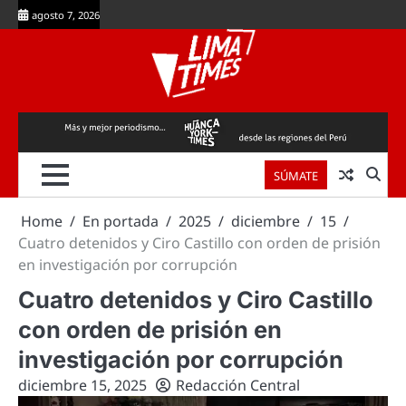
Skip
agosto 7, 2026
to
content
SÚMATE
Home
En portada
2025
diciembre
15
Cuatro detenidos y Ciro Castillo con orden de prisión
en investigación por corrupción
Cuatro detenidos y Ciro Castillo
con orden de prisión en
investigación por corrupción
diciembre 15, 2025
Redacción Central