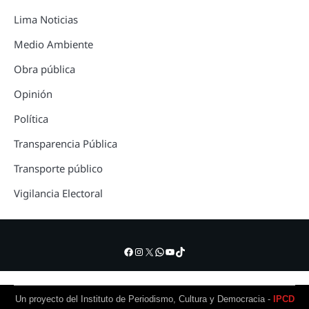
Lima Noticias
Medio Ambiente
Obra pública
Opinión
Política
Transparencia Pública
Transporte público
Vigilancia Electoral
Facebook
Instagram
X
WhatsApp
YouTube
TikTok
Un proyecto del Instituto de Periodismo, Cultura y Democracia -
IPCD