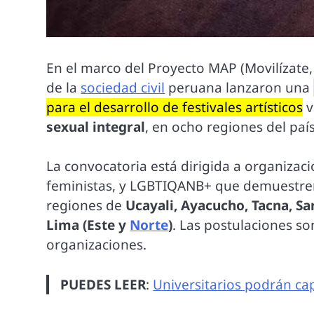
En el marco del Proyecto MAP (Movilízate, 
de la
sociedad civil
peruana lanzaron una
para el desarrollo de festivales artísticos
v
sexual integral
, en ocho regiones del país
La convocatoria está dirigida a organizaci
feministas, y LGBTIQANB+ que demuestren 
regiones de
Ucayali, Ayacucho, Tacna, S
Lima (Este y
Norte
)
. Las postulaciones s
organizaciones.
PUEDES LEER
:
Universitarios podrán ca