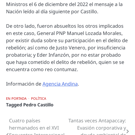
Ministros el 6 de diciembre del 2022 el mensaje a la
Nación leído al día siguiente por Castillo.
De otro lado, fueron absueltos los otros implicados
en este caso, General PNP Manuel Lozada Morales,
por existir duda sobre su participación en el delito de
rebelión; así como de Justo Venero, por insuficiencia
probatoria; y Eder Infanzón, por no estar probado
que haya cometido el delito de rebelión, quien se se
encuentra como reo contumaz.
Información de
Agencia Andina
.
EN PORTADA
POLÍTICA
Tagged
Pedro Castillo
Cuatro países
Tantas veces Antapaccay:
Navegación
hermanados en el XVI
Evasión corporativa y
de
Encuentro Internacional
deuda ambiental de