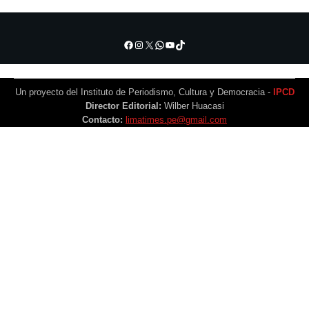
Facebook
Instagram
X
WhatsApp
YouTube
TikTok
Un proyecto del Instituto de Periodismo, Cultura y Democracia -
IPCD
Director Editorial:
Wilber Huacasi
Contacto:
limatimes.pe@gmail.com