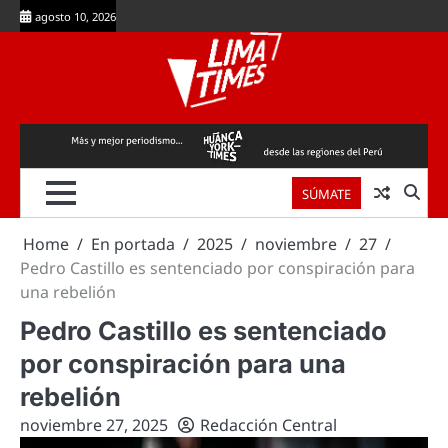
Skip
agosto 10, 2026
to
content
SÚMATE
Home
En portada
2025
noviembre
27
Pedro Castillo es sentenciado por conspiración para
una rebelión
Pedro Castillo es sentenciado
por conspiración para una
rebelión
noviembre 27, 2025
Redacción Central