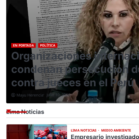
EN PORTADA
LIMA NOTICIAS
VIGILANCIA ELECTORAL
ERM 2026: Partidos y m
llevan a más de 1800 ca
sentencias penales
julio 5, 2026
Wilber Huacasi
Lima Noticias
LIMA NOTICIAS
MEDIO AMBIENTE
Empresario investigado 