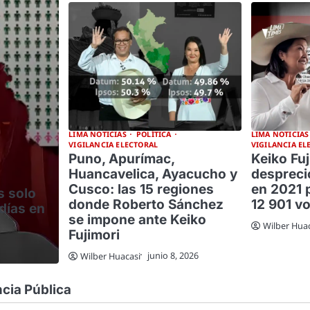
LIMA NOTICIAS
POLÍTICA
LIMA NOTICIAS
VIGILANCIA ELECTORAL
VIGILANCIA EL
Puno, Apurímac,
Keiko Fuj
Huancavelica, Ayacucho y
desprecio
Cusco: las 15 regiones
en 2021 
s solo
donde Roberto Sánchez
12 901 v
días en
se impone ante Keiko
Wilber Hua
Fujimori
junio 8, 2026
Wilber Huacasi
cia Pública