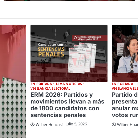
EN PORTADA
LIMA NOTICIAS
EN PORTADA
VIGILANCIA ELECTORAL
VIGILANCIA EL
ERM 2026: Partidos y
Partido d
movimientos llevan a más
presenta
de 1800 candidatos con
anular má
sentencias penales
votos ru
julio 5, 2026
Wilber Huacasi
Wilber Hua