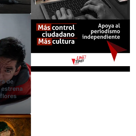
26
ra de
 estrena
aflores