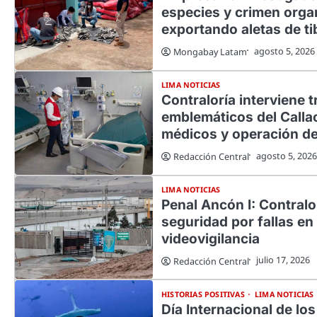
especies y crimen orga
exportando aletas de t
agosto 5, 2026
Mongabay Latam
LIMA NOTICIAS
Contraloría interviene t
emblemáticos del Callao
médicos y operación d
agosto 5, 2026
Redacción Central
LIMA NOTICIAS
Penal Ancón I: Contralo
seguridad por fallas en
videovigilancia
julio 17, 2026
Redacción Central
HISTORIAS POSITIVAS
LIMA NOTICIAS
Día Internacional de los