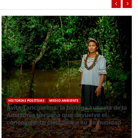
HISTORIAS POSITIVAS
MEDIO AMBIENTE
Andenes de Cuyocuyo: tecnología
ancestral para conservar la biodiversidad
en el altiplano peruano
Redacción Central
junio 20, 2026