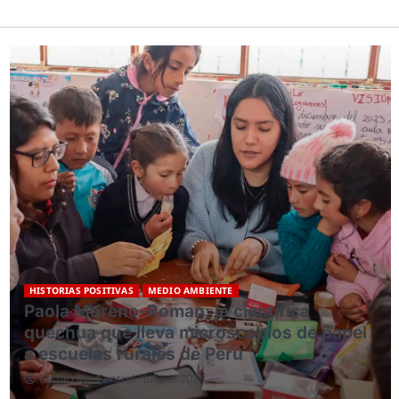
HISTORIAS POSITIVAS
MEDIO AMBIENTE
Avita Taricuarima: la bióloga kukama de la
Amazonía peruana que devuelve el
conocimiento científico a su comunidad
Redacción Central
julio 2, 2026