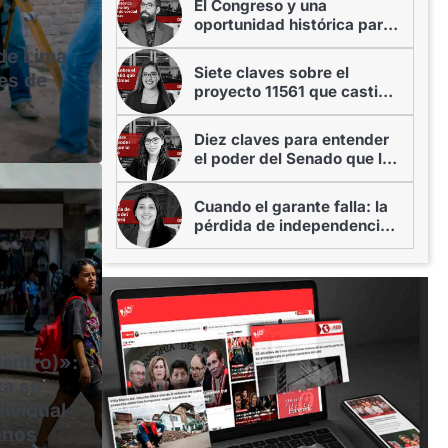
El Congreso y una
oportunidad histórica para
aprobar una ley que
 de Lima
resguarde de verdad las
Siete claves sobre el
es de
áreas marinas protegidas
proyecto 11561 que castiga
a víctimas de violencia
Diez claves para entender
AL
el poder del Senado que lo
política: partidos y
decidirá todo
Cuando el garante falla: la
 solo postulan a un 3.1%
pérdida de independencia
de la Defensoría del Pueblo
ara las alcaldías en Puno
del Perú
6
entro)»:
ta su
ividual
anos