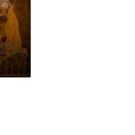
a «Yo,
del