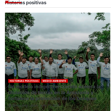
Historias positivas
HISTORIAS POSITIVAS
MEDIO AMBIENTE
Paola Moreno-Roman: la científica
quechua que lleva microscopios de papel
a escuelas rurales de Perú
Redacción Central
julio 2, 2026