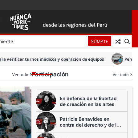
biente
SÚMATE
n de equipos
Penal Ancón I: Contraloría alerta riesgos de s
Participación
Ver todo
Ver todo
En defensa de la libertad
de creación en las artes
Patricia Benavides en
contra del derecho y de la
profesión legal