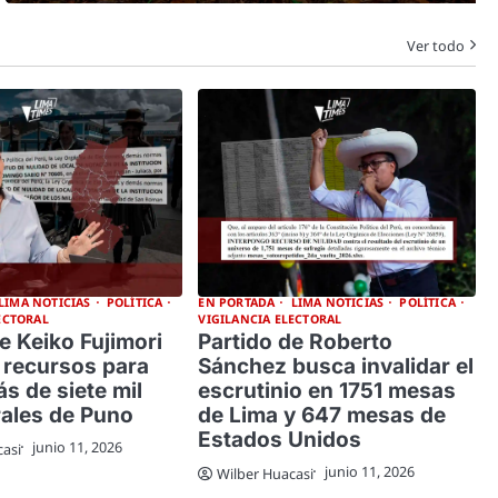
Ver todo
LIMA NOTICIAS
POLÍTICA
EN PORTADA
LIMA NOTICIAS
POLÍTICA
ECTORAL
VIGILANCIA ELECTORAL
e Keiko Fujimori
Partido de Roberto
 recursos para
Sánchez busca invalidar el
s de siete mil
escrutinio en 1751 mesas
rales de Puno
de Lima y 647 mesas de
Estados Unidos
junio 11, 2026
casi
junio 11, 2026
Wilber Huacasi