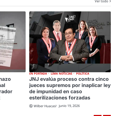
Ver todo
EN PORTADA
LIMA NOTICIAS
POLÍTICA
chazo
JNJ evalúa proceso contra cinco
nal
jueces supremos por inaplicar ley
rador
de impunidad en caso
z
esterilizaciones forzadas
junio 19, 2026
Wilber Huacasi