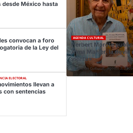
os desde México hasta
AGENDA CULTURAL
les convocan a foro
Herbert Morote public
ogatoria de la Ley del
Alma Mahler, la novia 
viento»
agosto 2, 2026
Edición Cultural
NCIA ELECTORAL
ovimientos llevan a
s con sentencias