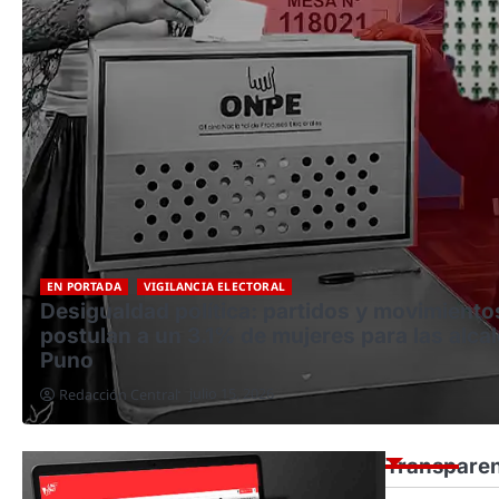
EN PORTADA
VIGILANCIA ELECTORAL
Desigualdad política: partidos y movimiento
postulan a un 3.1% de mujeres para las alcal
Puno
julio 15, 2026
Redacción Central
Transparen