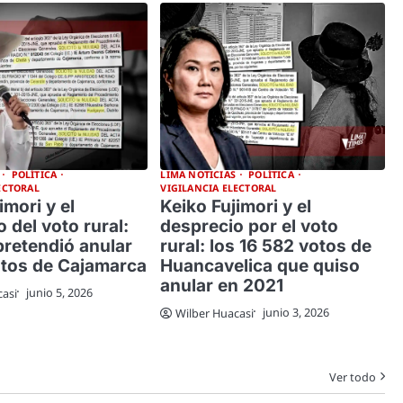
POLÍTICA
LIMA NOTICIAS
POLÍTICA
ECTORAL
VIGILANCIA ELECTORAL
imori y el
Keiko Fujimori y el
 del voto rural:
desprecio por el voto
pretendió anular
rural: los 16 582 votos de
otos de Cajamarca
Huancavelica que quiso
anular en 2021
junio 5, 2026
casi
junio 3, 2026
Wilber Huacasi
Ver todo