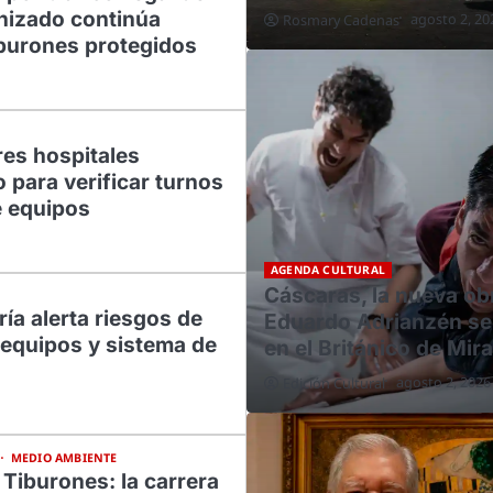
nizado continúa
agosto 2, 20
Rosmary Cadenas
iburones protegidos
res hospitales
 para verificar turnos
e equipos
AGENDA CULTURAL
Cáscaras, la nueva ob
ría alerta riesgos de
Eduardo Adrianzén se
 equipos y sistema de
en el Británico de Mir
agosto 2, 2026
Edición Cultural
MEDIO AMBIENTE
 Tiburones: la carrera